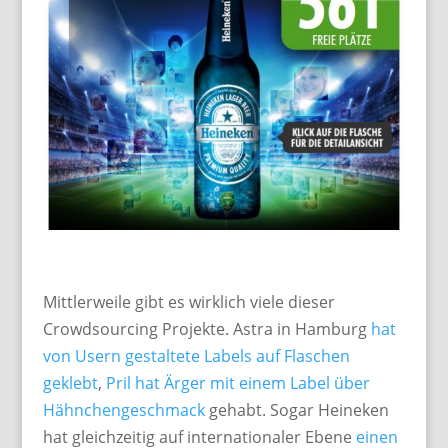
Mittlerweile gibt es wirklich viele dieser
Crowdsourcing Projekte. Astra in Hamburg
hat
von Usern gestaltete Labels auf Flaschen
geklebt
,
Pril hat Ärger mit einem Label über
Hähnchengeschmack
gehabt. Sogar Heineken
hat gleichzeitig auf internationaler Ebene
einen