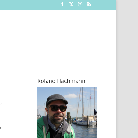
Roland Hachmann
re
n