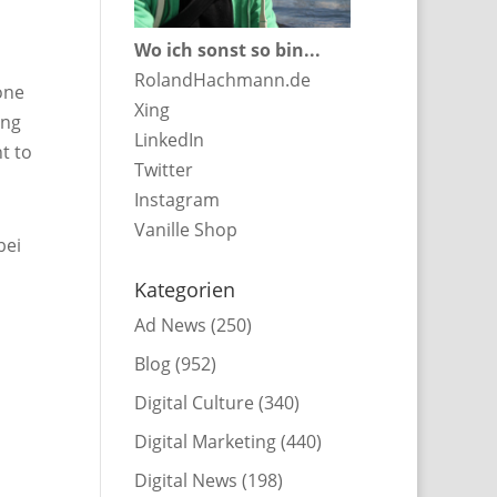
Wo ich sonst so bin...
RolandHachmann.de
one
Xing
ing
LinkedIn
t to
Twitter
Instagram
Vanille Shop
bei
Kategorien
Ad News
(250)
Blog
(952)
Digital Culture
(340)
Digital Marketing
(440)
Digital News
(198)