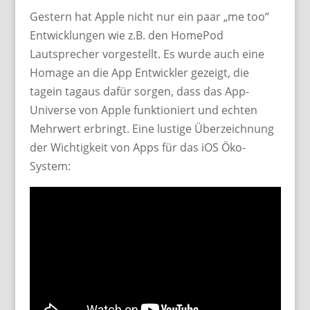
Gestern hat Apple nicht nur ein paar „me too“
Entwicklungen wie z.B. den HomePod
Lautsprecher vorgestellt. Es wurde auch eine
Homage an die App Entwickler gezeigt, die
tagein tagaus dafür sorgen, dass das App-
Universe von Apple funktioniert und echten
Mehrwert erbringt. Eine lustige Überzeichnung
der Wichtigkeit von Apps für das iOS Öko-
System: