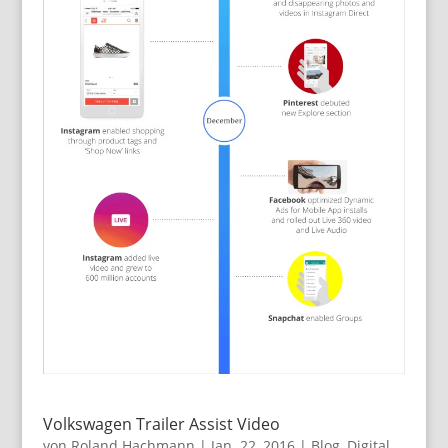
Volkswagen Trailer Assist Video
von
Roland Hachmann
|
Jan. 22, 2016
|
Blog
,
Digital