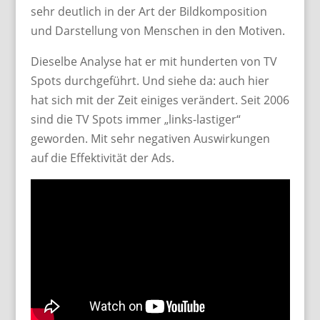
sehr deutlich in der Art der Bildkomposition
und Darstellung von Menschen in den Motiven.
Dieselbe Analyse hat er mit hunderten von TV
Spots durchgeführt. Und siehe da: auch hier
hat sich mit der Zeit einiges verändert. Seit 2006
sind die TV Spots immer „links-lastiger“
geworden. Mit sehr negativen Auswirkungen
auf die Effektivität der Ads.