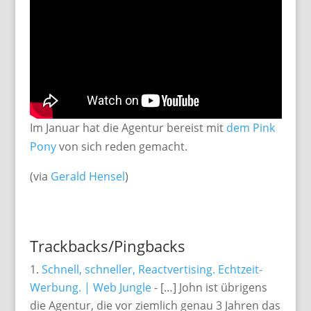
Im Januar hat die Agentur bereist mit
dem Pink
Pony
von sich reden gemacht.
(via
Gerald Hensel
)
Trackbacks/Pingbacks
Schnell, schneller, Reactvertising. Echtzeit-
Werbung. | Web Jungle
- […] John ist übrigens
die Agentur, die vor ziemlich genau 3 Jahren das