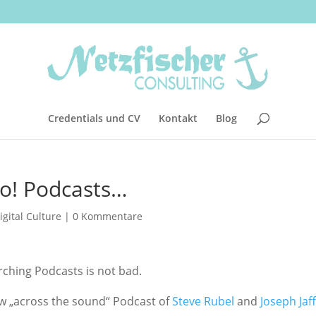
Credentials und CV
Kontakt
Blog
oo! Podcasts…
igital Culture
|
0 Kommentare
rching Podcasts is not bad.
new „across the sound“ Podcast of
Steve Rubel
and
Joseph Jaf