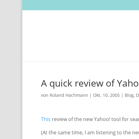
A quick review of Yah
von
Roland Hachmann
|
Okt. 10, 2005
|
Blog
,
D
This
review of the new Yahoo! tool for sea
(At the same time, I am listening to the 