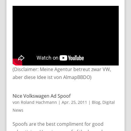
(Disclaimer: Meine Agentur betreut zwar VW,
aber diese Idee ist von AlmapBBDO)
Nice Volkswagen Ad Spoof
von
Roland Hachmann
|
Apr. 25, 2011
|
Blog
,
Digital
News
Spoofs are the best compliment for good