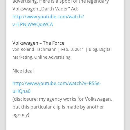
advertising. Here is a spoof of the legendary
Volkswagen „Darth Vader“ Ad:
http://www.youtube.com/watch?
v=EPNjWWQqWCA
Volkswagen – The Force
von
Roland Hachmann
|
Feb. 3, 2011
|
Blog
,
Digital
Marketing
,
Online Advertising
Nice idea!
http://www.youtube.com/watch?v=R55e-
uHQna0
(disclosure: my agency works for Volkswagen,
but this particular clip is made by another
agency)