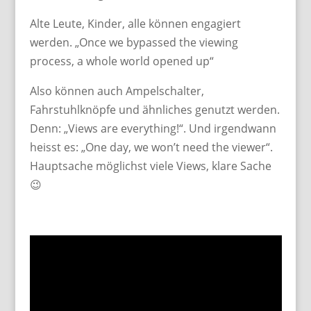
Alte Leute, Kinder, alle können engagiert
werden. „Once we bypassed the viewing
process, a whole world opened up“
Also können auch Ampelschalter,
Fahrstuhlknöpfe und ähnliches genutzt werden.
Denn: „Views are everything!“. Und irgendwann
heisst es: „One day, we won’t need the viewer“.
Hauptsache möglichst viele Views, klare Sache
😉