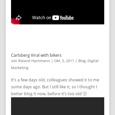
Carlsberg Viral with bikers
von
Roland Hachmann
|
Okt. 5, 2011
|
Blog
,
Digital
Marketing
It’s a few days old, colleagues showed it to me
some days ago. But I still like it, so I thought I
better blog it now, before it’s too old 🙂