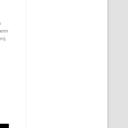
n
denn
n).