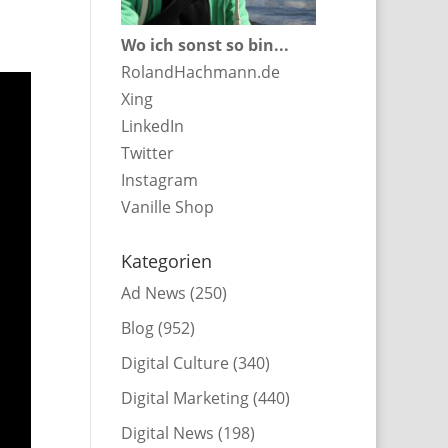
Wo ich sonst so bin...
RolandHachmann.de
Xing
LinkedIn
Twitter
Instagram
Vanille Shop
Kategorien
Ad News
(250)
Blog
(952)
Digital Culture
(340)
Digital Marketing
(440)
Digital News
(198)